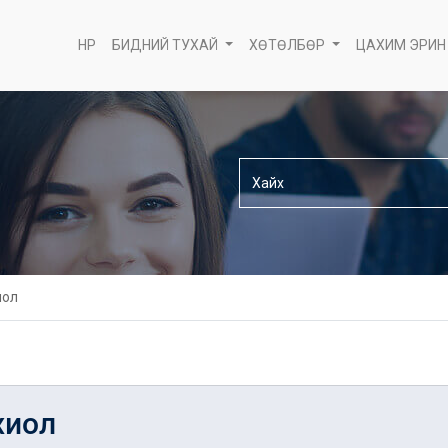
НҮҮР
БИДНИЙ ТУХАЙ
ХӨТӨЛБӨР
ЦАХИМ ЭРИН
иол
хиол