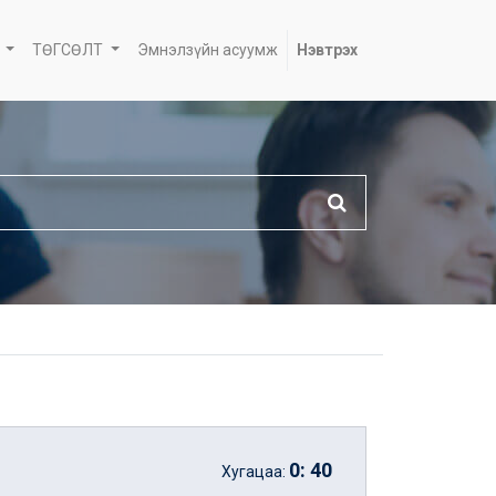
ТӨГСӨЛТ
Эмнэлзүйн асуумж
Нэвтрэх
0
:
40
Хугацаа: