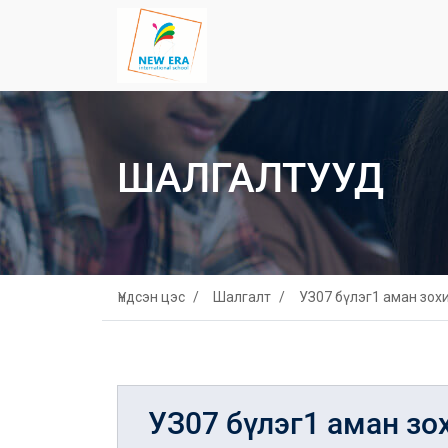
ШАЛГАЛТУУД
Үндсэн цэс
Шалгалт
УЗ07 бүлэг1 аман зох
УЗ07 бүлэг1 аман зо