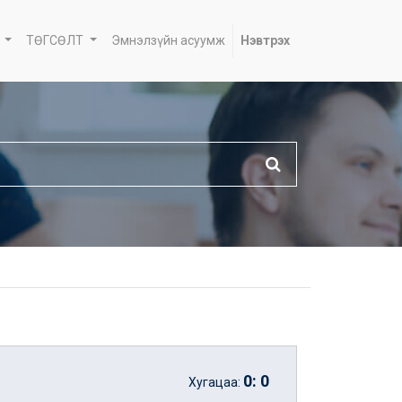
ТӨГСӨЛТ
Эмнэлзүйн асуумж
Нэвтрэх
0
:
0
Хугацаа: