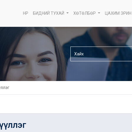
НҮҮР
БИДНИЙ ТУХАЙ
ХӨТӨЛБӨР
ЦАХИМ ЭРИН
үллэг
гүүллэг