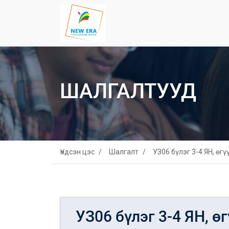
ШАЛГАЛТУУД
Үндсэн цэс
Шалгалт
УЗ06 бүлэг 3-4 ЯН, өгү
УЗ06 бүлэг 3-4 ЯН, ө