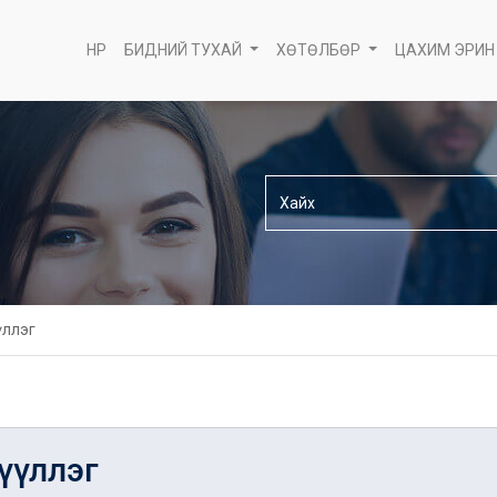
НҮҮР
БИДНИЙ ТУХАЙ
ХӨТӨЛБӨР
ЦАХИМ ЭРИН
үллэг
гүүллэг