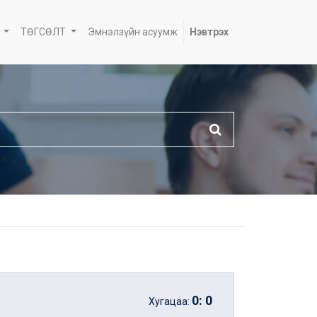
ТӨГСӨЛТ
Эмнэлзүйн асуумж
Нэвтрэх
0
:
0
Хугацаа: