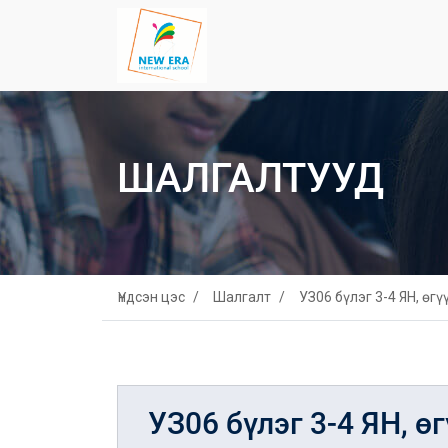
ШАЛГАЛТУУД
Үндсэн цэс
Шалгалт
УЗ06 бүлэг 3-4 ЯН, өгү
УЗ06 бүлэг 3-4 ЯН, ө