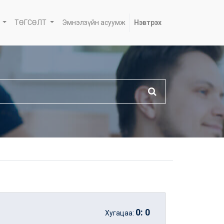
ТӨГСӨЛТ
Эмнэлзүйн асуумж
Нэвтрэх
0
:
0
Хугацаа: