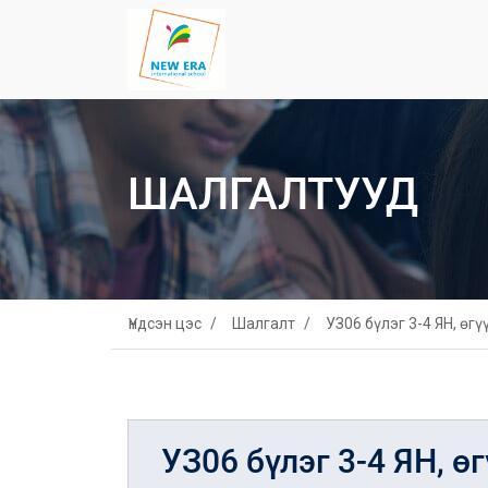
ШАЛГАЛТУУД
Үндсэн цэс
Шалгалт
УЗ06 бүлэг 3-4 ЯН, өгү
УЗ06 бүлэг 3-4 ЯН, ө