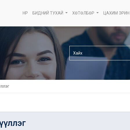
НҮҮР
БИДНИЙ ТУХАЙ
ХӨТӨЛБӨР
ЦАХИМ ЭРИН
үллэг
гүүллэг