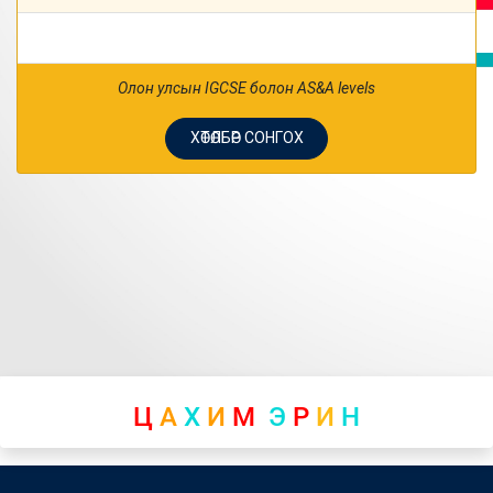
Олон улсын IGCSE болон AS&A levels
ХӨТӨЛБӨР СОНГОХ
Ц
А
Х
И
М
Э
Р
И
Н