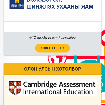
6-12 ангийн үндэсний хөтөлбөр
ХӨТӨЛБӨР СОНГОХ
ОЛОН УЛСЫН ХӨТӨЛБӨР