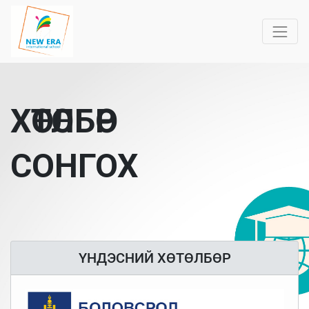
ХӨТӨЛБӨР
СОНГОХ
ҮНДЭСНИЙ ХӨТӨЛБӨР