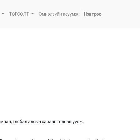
ТӨГСӨЛТ
Эмнэлзүйн асуумж
Нэвтрэх
эмлэл, глобал алсын харааг төлөвшүүлж,