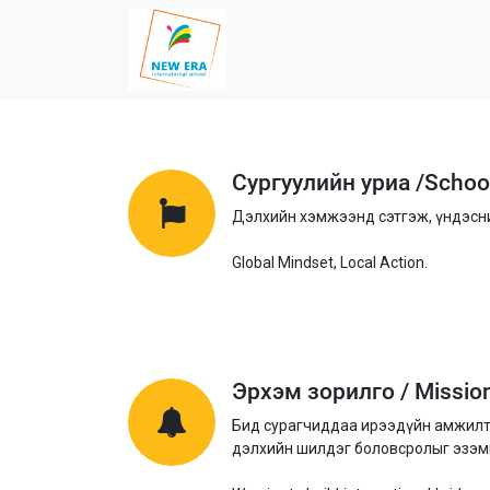
Сургуулийн уриа /Schoo
Дэлхийн хэмжээнд сэтгэж, үндэсни
Global Mindset, Local Action.
Эрхэм зорилго / Missio
Бид сурагчиддаа ирээдүйн амжилты
дэлхийн шилдэг боловсролыг эзэмш