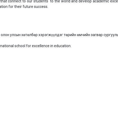
s that connect to our students to the world and develop academic excel
tion for their future success.
 олон улсын хөтөлбөр хэрэгжүүлдэг төрийн өмчийн загвар сургууль
rnational school for excellence in education.