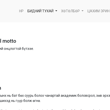
НҮҮР
БИДНИЙ ТУХАЙ
ХӨТӨЛБӨР
ЦАХИМ ЭРИН
l motto
й онцлогтой бүтээе.
n
нх нь бат бөх суурь болох чанартай академик боловсрол, зөв эрх
ихэд нь гүүр болж өгнө.