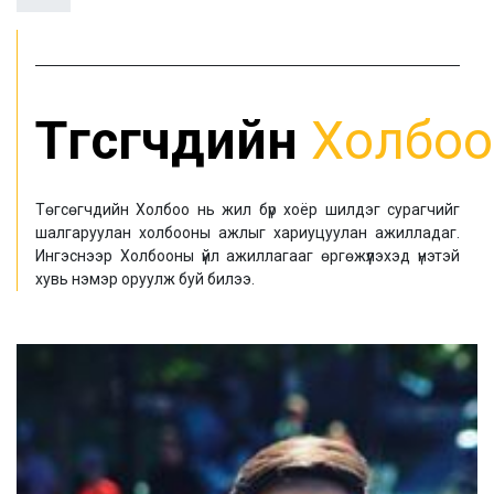
Төгсөгчдийн
Холбоо
Төгсөгчдийн Холбоо нь жил бүр хоёр шилдэг сурагчийг
шалгаруулан холбооны ажлыг хариуцуулан ажилладаг.
Ингэснээр Холбооны үйл ажиллагааг өргөжүүлэхэд үнэтэй
хувь нэмэр оруулж буй билээ.