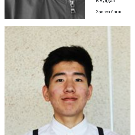
Б.Буддаа
Зөвлөх багш