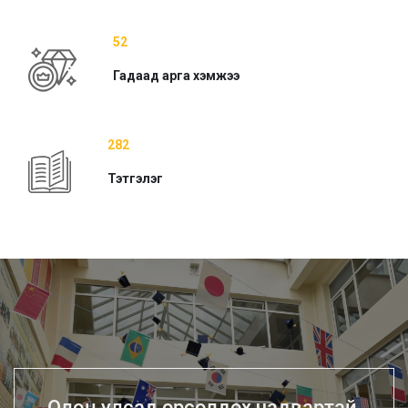
52
Гадаад арга хэмжээ
282
Тэтгэлэг
Олон улсад өрсөлдөх чадвартай,