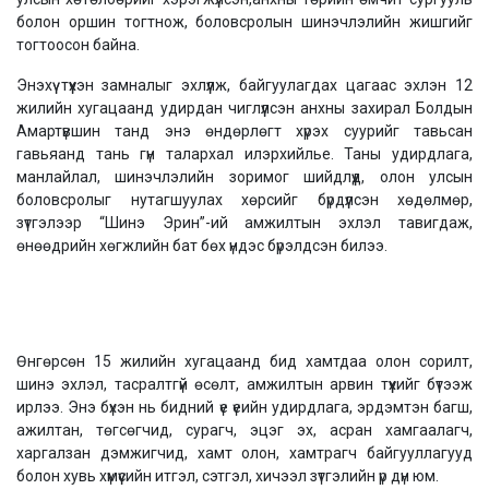
болон оршин тогтнож, боловсролын шинэчлэлийн жишгийг
тогтоосон байна.
Энэхүү түүхэн замналыг эхлүүлж, байгуулагдах цагаас эхлэн 12
жилийн хугацаанд удирдан чиглүүлсэн анхны захирал Болдын
Амартүвшин танд энэ өндөрлөгт хүрэх суурийг тавьсан
гавьяанд тань гүн талархал илэрхийлье. Таны удирдлага,
манлайлал, шинэчлэлийн зоримог шийдлүүд, олон улсын
боловсролыг нутагшуулах хөрсийг бүрдүүлсэн хөдөлмөр,
зүтгэлээр “Шинэ Эрин”-ий амжилтын эхлэл тавигдаж,
өнөөдрийн хөгжлийн бат бөх үндэс бүрэлдсэн билээ.
Өнгөрсөн 15 жилийн хугацаанд бид хамтдаа олон сорилт,
шинэ эхлэл, тасралтгүй өсөлт, амжилтын арвин түүхийг бүтээж
ирлээ. Энэ бүхэн нь бидний үе үеийн удирдлага, эрдэмтэн багш,
ажилтан, төгсөгчид, сурагч, эцэг эх, асран хамгаалагч,
харгалзан дэмжигчид, хамт олон, хамтрагч байгууллагууд
болон хувь хүмүүсийн итгэл, сэтгэл, хичээл зүтгэлийн үр дүн юм.