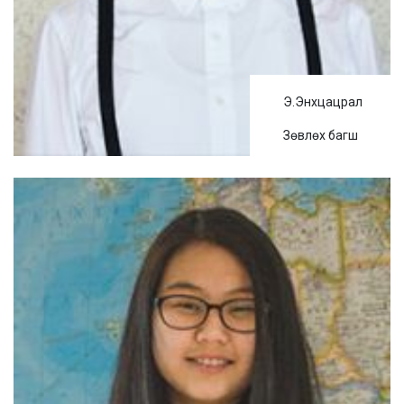
Э.Энхцацрал
Зөвлөх багш