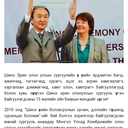
Шинэ Эрин олон улсын сургуулийн үе үеийн эрдэмтэн багш,
ажилчид, төгсөгчид, сурагч, эцэг эх, асран хамгаалагч,
харгалзан дэмжигчид, хамт олон, хамтрагч байгууллагууд
болон хувь хүмүүстээ Шинэ эрин олонулсын сургууль үүсгэн
байгуулагдсаны 15 жилийн ойн баярын мэндийг хүргэе!
2010 онд “Шинэ үеийн боловсролын орчин, дэлхийн түвшинд
суралцах боломж”-ийг бий болгох зорилгоор байгуулагдсан
манай сургууль өнөөдөр Монгол Улсад Кембрижийн олон
улсын хөтөлбөрийг хэрэгжүүлсэн,анхны төрийн өмчит сургууль