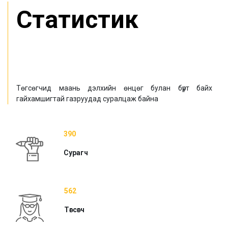
Статистик
Төгсөгчид маань дэлхийн өнцөг булан бүрт байх
гайхамшигтай газруудад суралцаж байна
390
Сурагч
562
Төгсөгч