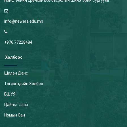
Нийслэлийн Ерөнхий Боловсролын Шинэ Эрин Сургууль
info@newera.edu.mn
+976 77228484
Холбоос
Шилэн Данс
Төгсөгчдийн Холбоо
БШУЯ
Цайны Газар
Номын Сан