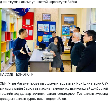
д шилжүүлэх ажлыг үе шаттай хэрэгжүүлж байна.
ПАССИВ ТЕХНОЛОГИ
ХБНГУ-ын Passive house institute-ын эрдэмтэн Рон Шинэ эрин ОУ-
ын сургуулийн барилгыг пассив технологид шилжүүлэхтэй холбоотой
төслийн асуудлаар зочилж, санал солилцлоо.
Тус ажлын хүрээн
цаашдын ажлын зураглалыг тодорхойлов.