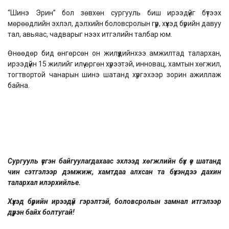
“Шинэ Эрин” бол зөвхөн сургууль биш ирээдүйг бүтээх
мөрөөдлийн эхлэл, дэлхийн боловсролын гүүр, хүүхэд бүрийн давуу
тал, авьяас, чадварыг нээх итгэлийн талбар юм.
Өнөөдөр бид өнгөрсөн он жилүүдийнхээ амжилтад талархан,
ирээдүйн 15 жилийг илүү өргөн хүрээтэй, инновац, хамтын хөгжил,
тогтвортой чанарын шинэ шатанд хүргэхээр зорин ажиллаж
байна.
Сургууль үүсгэн байгуулагдахаас эхлээд хөгжлийн бүх үе шатанд
чин сэтгэлээр дэмжиж, хамтдаа алхсан та бүхэндээ дахин
талархал илэрхийлье.
Хүүхэд бүрийн ирээдүй гэрэлтэй, боловсролын замнал итгэлээр
дүүрэн байх болтугай!