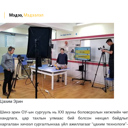
Мэдээ,
Мэдээлэл
Цахим Эрин
Шинэ эрин ОУ-ын сургууль нь XXI зууны боловсролын хөгжлийн чиг
хандлага, цар тахлын улмаас бий болсон нөхцөл байдлыг
харгалзан хичээл сургалтынхаа үйл ажиллагааг “цахим технологи”-