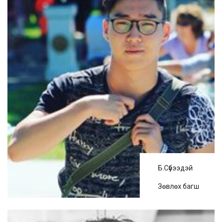
Б.Сүбээдэй
Зөвлөх багш