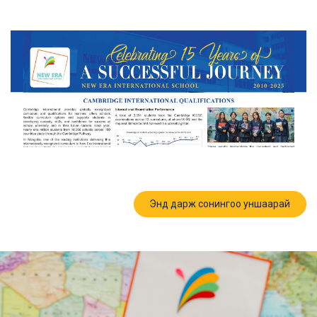
Энд дарж сонингоо уншаарай