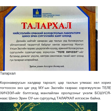
Талархал
Коронавирусын халдвар тархалт, цар тахлын улмаас хөл хорио
тогтоосон энэ цаг үед МУ-ын Засгийн газраас хэрэгжүүлсэн ТЕЛЕ
ХИЧЭЭЛ-ийг бэлтгэхэд манлайлан оролцсоныг үнэлж БСШУСЯ-
наас Шинэ Эрин ОУ-ын сургуульд ТАЛАРХАЛ илгээсэн байна.