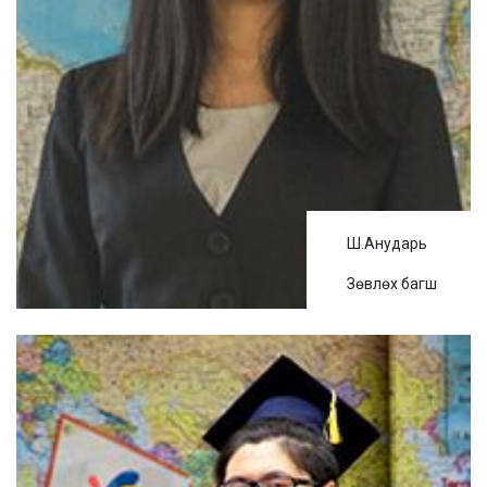
Ш.Анударь
Зөвлөх багш