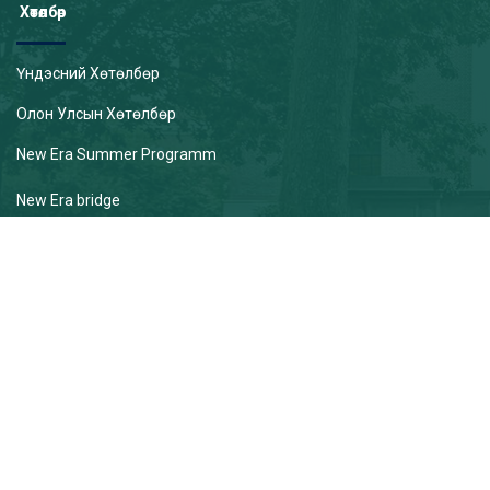
Хөтөлбөр
Үндэсний Хөтөлбөр
Олон Улсын Хөтөлбөр
New Era Summer Programm
New Era bridge
Нэмэлт Хөтөлбөрүүд
GALLARY