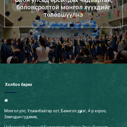
боловсролтой монгол хүүхдийг
төлөвшүүлнэ
Холбоо барих
Монгол улс, Улаанбаатар хот, Баянгол дүүрэг, 4-р хороо,
Замчдын гудамж,