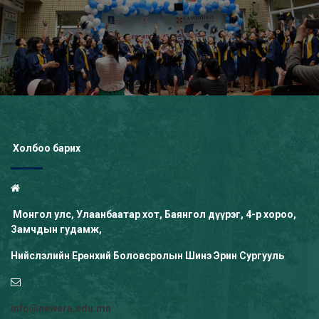
Холбоо барих
Монгол улс, Улаанбаатар хот, Баянгол дүүрэг, 4-р хороо,
Замчдын гудамж,
Нийслэлийн Ерөнхий Боловсролын Шинэ Эрин Сургууль
info@newera.edu.mn