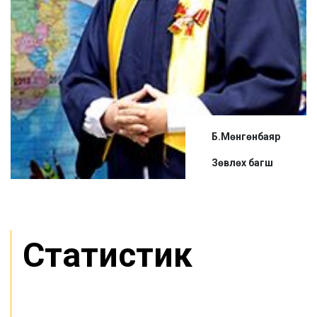
Б.Мөнгөнбаяр
Зөвлөх багш
Статистик