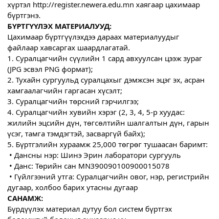
хүртэл http://register.newera.edu.mn хаягаар цахимаар 
бүртгэнэ.
БҮРТГҮҮЛЭХ МАТЕРИАЛУУД:
Цахимаар бүртгүүлэхдээ дараах материалуудыг 
файлаар хавсаргах шаардлагатай.
1. Суралцагчийн сүүлийн 1 сард авхуулсан цээж зураг 
(JPG эсвэл PNG формат);
2. Тухайн сургуульд суралцахыг дэмжсэн эцэг эх, асран 
хамгаалагчийн гаргасан хүсэлт;
3. Суралцагчийн төрсний гэрчилгээ;
4. Суралцагчийн хувийн хэрэг (2, 3, 4, 5-р хуудас: 
жилийн эцсийн дүн, төгсөлтийн шалгалтын дүн, гарын 
үсэг, тамга тэмдэгтэй, засваргүй байх);
5. Бүртгэлийн хураамж 25,000 төгрөг тушаасан баримт:
 • Дансны нэр: Шинэ Эрин лаборатори сургууль
 • Данс: Төрийн сан MN390090100900015078
 • Гүйлгээний утга: Суралцагчийн овог, нэр, регистрийн 
дугаар, холбоо барих утасны дугаар
САНАМЖ:
Бүрдүүлэх материал дутуу бол систем бүртгэх 