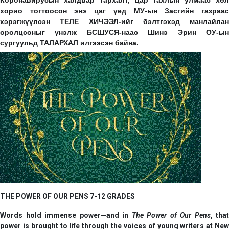
Коронавирусын халдвар тархалт, цар тахлын улмаас хөл
хорио тогтоосон энэ цаг үед МУ-ын Засгийн газраас
хэрэгжүүлсэн ТЕЛЕ ХИЧЭЭЛ-ийг бэлтгэхэд манлайлан
оролцсоныг үнэлж БСШУСЯ-наас Шинэ Эрин ОУ-ын
сургуульд ТАЛАРХАЛ илгээсэн байна.
THE POWER OF OUR PENS 7-12 GRADES
Words hold immense power—and in
The Power of Our Pens
, that
power is brought to life through the voices of young writers at
New