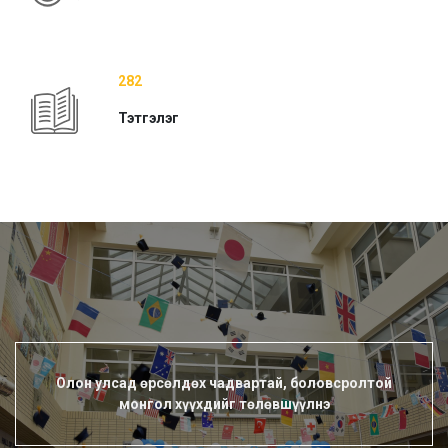
282
Тэтгэлэг
Олон улсад өрсөлдөх чадвартай, боловсролтой
монгол хүүхдийг төлөвшүүлнэ