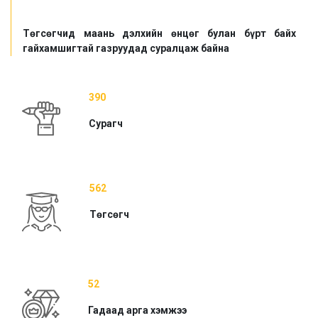
Төгсөгчид маань дэлхийн өнцөг булан бүрт байх
гайхамшигтай газруудад суралцаж байна
390
Сурагч
562
Төгсөгч
52
Гадаад арга хэмжээ