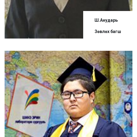
Ш.Анударь
Зөвлөх багш