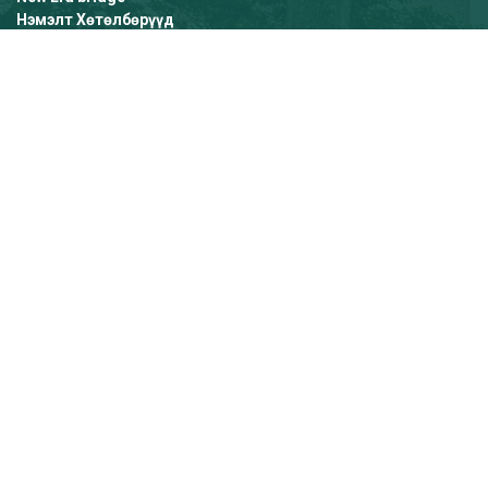
Нэмэлт Хөтөлбөрүүд
GALLARY
NEWS LETTER