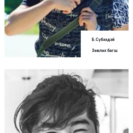
Б.Сүбээдэй
Зөвлөх багш