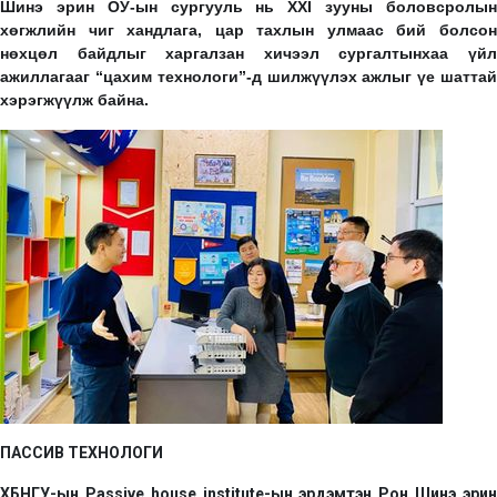
Шинэ эрин ОУ-ын сургууль нь XXI зууны боловсролын
хөгжлийн чиг хандлага, цар тахлын улмаас бий болсон
нөхцөл байдлыг харгалзан хичээл сургалтынхаа үйл
ажиллагааг “цахим технологи”-д шилжүүлэх ажлыг үе шаттай
хэрэгжүүлж байна.
ПАССИВ ТЕХНОЛОГИ
ХБНГУ-ын Passive house institute-ын эрдэмтэн Рон Шинэ эрин