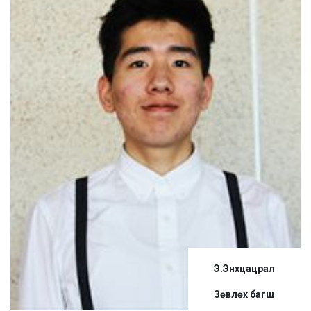
Э.Энхцацрал
Зөвлөх багш