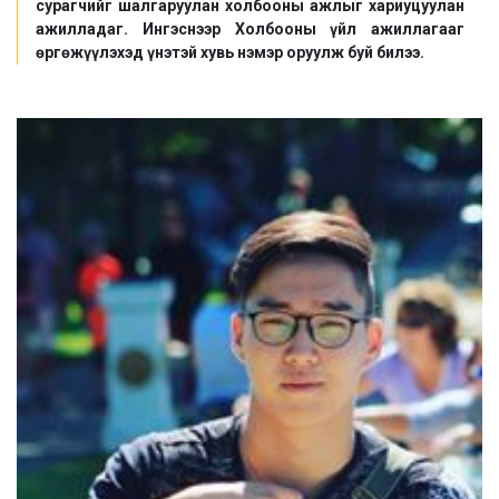
сурагчийг шалгаруулан холбооны ажлыг хариуцуулан
ажилладаг. Ингэснээр Холбооны үйл ажиллагааг
өргөжүүлэхэд үнэтэй хувь нэмэр оруулж буй билээ.