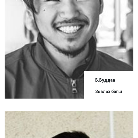
Б.Буддаа
Зөвлөх багш