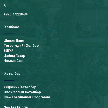
+976 77228484
Холбоос
Шилэн Данс
Төгсөгчдийн Холбоо
БШУЯ
Цайны Газар
Номын Сан
Хөтөлбөр
Үндэсний Хөтөлбөр
Олон Улсын Хөтөлбөр
New Era Summer Programm
New Era bridge