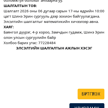
боломжгүй болохыг анхаарна уу.
ШАЛГАЛТЫН ТОВ:
Шалгалт 2026 оны 06 дугаар сарын 17-ны өдрийн 10:00 
цагт Шинэ Эрин сургууль дээр зохион байгуулагдана. 
Элсэлтийн шалгалтыг математикийн хичээлээр авна.
ХАЯГ:
Баянгол дүүрэг, 4-р хороо, Замчдын гудамж, Шинэ Эрин 
олон улсын сургуулийн байр
Холбоо барих утас: 77228484
ЭЛСЭЛТИЙН ШАЛГАЛТЫН АЖЛЫН ХЭСЭГ

БҮРТГҮҮЛЭХ