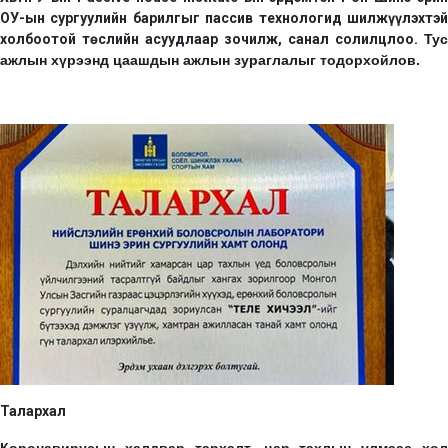
ОУ-ын сургуулийн барилгыг пассив технологид шилжүүлэхтэй
холбоотой төслийн асуудлаар зочилж, санал солилцлоо.
Тус
ажлын хүрээнд цаашдын ажлын зураглалыг тодорхойлов.
Талархал