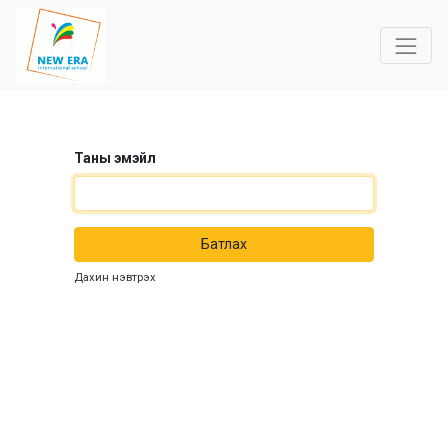
Таны эмэйл
Батлах
Дахин нэвтрэх