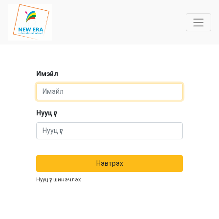
Имэйл
Нууц үг
Нэвтрэх
Нууц үг шинэчлэх