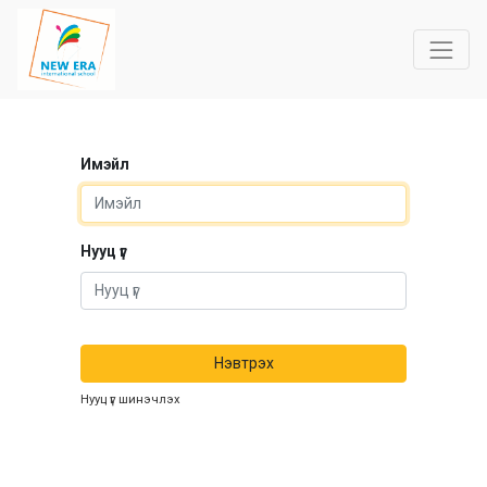
Имэйл
Нууц үг
Нэвтрэх
Нууц үг шинэчлэх